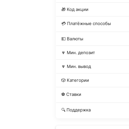
🎁 Код акции
💳 Платёжные способы
💵 Валюты
🔽 Мин. депозит
🔽 Мин. вывод
🎲 Категории
⚽ Ставки
🔍 Поддержка