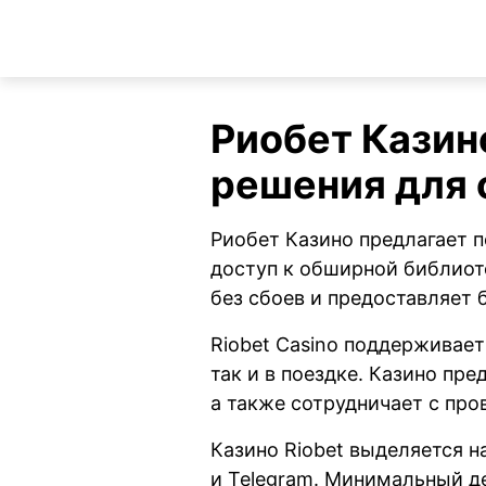
Риобет Казин
решения для 
Риобет Казино предлагает 
доступ к обширной библиот
без сбоев и предоставляет 
Riobet Casino поддерживает
так и в поездке. Казино пр
а также сотрудничает с пров
Казино Riobet выделяется 
и Telegram. Минимальный де