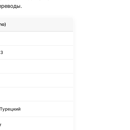
ереводы.
no)
43
 Турецкий
т