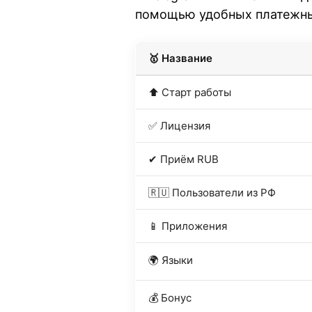
помощью удобных платежных
🥇 Название
⬆ Старт работы
✅ Лицензия
✔ Приём RUB
🇷🇺 Пользователи из РФ
📱 Приложения
🌍 Языки
💰 Бонус